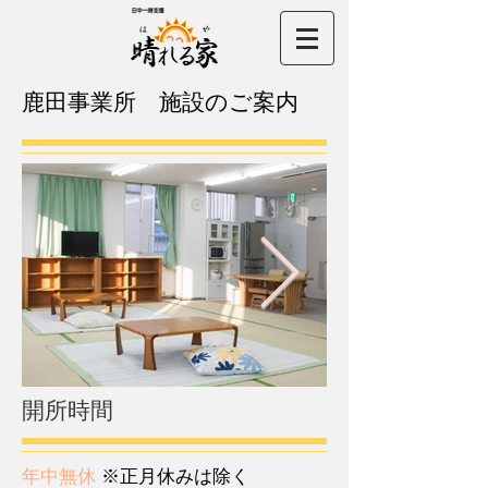
​鹿田事業所 施設のご案内
​開所時間
​年中無休
※正月休みは除く