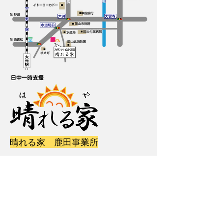
晴れる家 鹿田事業所
岡山県岡山市北区鹿田本町７−２４
TEL:
086-206-5587
年中無休 AM8:00～PM8:00